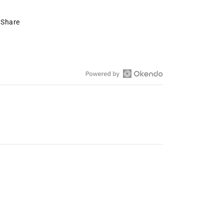
Share
Okendo-
Bewertungen
in
einem
neuen
Fenster
öffnen