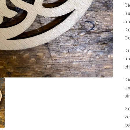
Di
Bu
an
De
Ge
Du
un
ch
Di
Un
si
Ge
ve
ko