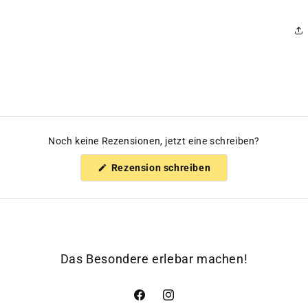
Noch keine Rezensionen, jetzt eine schreiben?
(Wird
Rezension schreiben
in
einem
neuen
Fenster
geöffnet)
Das Besondere erlebar machen!
Facebook
Instagram