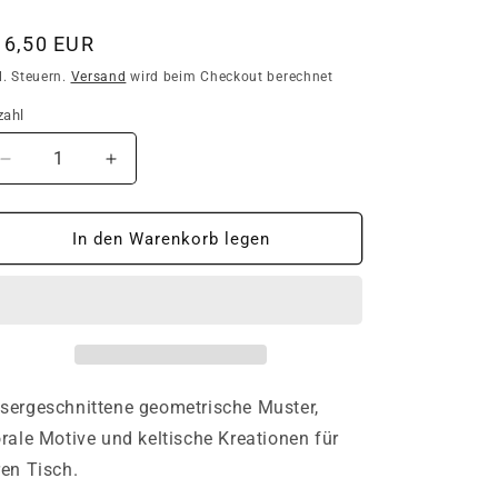
ormaler
16,50 EUR
eis
l. Steuern.
Versand
wird beim Checkout berechnet
zahl
zahl
Verringere
Erhöhe
die
die
Menge
Menge
für
für
In den Warenkorb legen
4er
4er
Set
Set
Lasergeschnittene
Lasergeschnittene
Untersetzer
Untersetzer
/
/
Bierdeckel
Bierdeckel
/
/
sergeschnittene geometrische Muster,
Coaster
Coaster
orale Motive und keltische Kreationen für
ren Tisch.