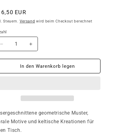
ormaler
16,50 EUR
eis
l. Steuern.
Versand
wird beim Checkout berechnet
zahl
zahl
Verringere
Erhöhe
die
die
Menge
Menge
für
für
In den Warenkorb legen
4er
4er
Set
Set
Lasergeschnittene
Lasergeschnittene
Untersetzer
Untersetzer
/
/
Bierdeckel
Bierdeckel
/
/
sergeschnittene geometrische Muster,
Coaster
Coaster
orale Motive und keltische Kreationen für
ren Tisch.