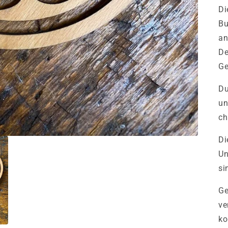
Di
Bu
an
De
Ge
Du
un
ch
Di
Un
si
Ge
ve
ko