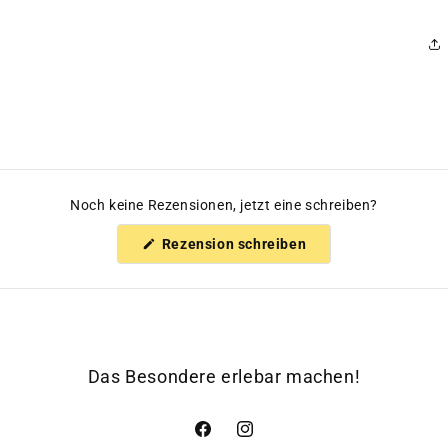
Noch keine Rezensionen, jetzt eine schreiben?
(Wird
Rezension schreiben
in
einem
neuen
Fenster
geöffnet)
Das Besondere erlebar machen!
Facebook
Instagram