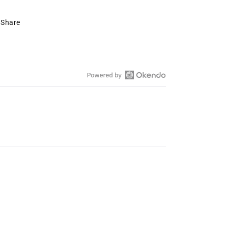
Share
Okendo-
Bewertungen
in
einem
neuen
Fenster
öffnen